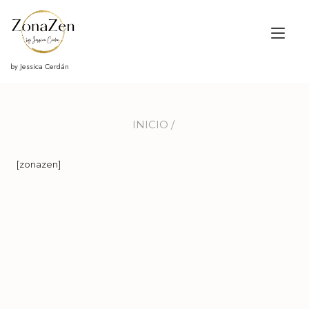
Ir
al
Alt
contenido
nav
by Jessica Cerdán
INICIO
/
[zonazen]