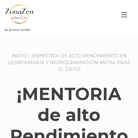
Ir
al
Alt
contenido
nav
by Jessica Cerdán
INICIO
/ ¡MENTORIA DE ALTO RENDIMIENTO EN
QUIROMASAJE Y REPROGRAMACIÓN METAL PARA
EL ÉXITO!
¡MENTORIA
de alto
Rendimiento