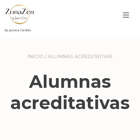
Ir
al
Alt
contenido
nav
by Jessica Cerdán
INICIO
/ ALUMNAS ACREDITATIVAS
Alumnas
acreditativas