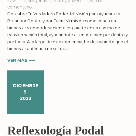
2024
Categorías:
Uncategorized
Deja un
en
comentario
Transforma
Descubre Tu Verdadero Poder: Mi Misión para Ayudarte a
tu
Brillar por Dentro y por Fuera Mi misión como coach en
Vida
bienestar y empoderamiento es guiarte en un camino de
y
transformación total, ayudándote a sentirte bien por dentro y
Crea
por fuera. A lo largo de mi experiencia, he descubierto que el
un
bienestar auténtico no se trata
Negocio
Exitoso:
VER MÁS ⟶
Descubre
el
Poder
que
DICIEMBRE
Ya
5,
Está
2023
en
Ti
Reflexología Podal