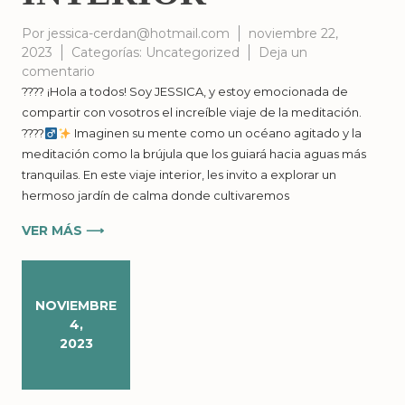
Por
jessica-cerdan@hotmail.com
noviembre 22,
2023
Categorías:
Uncategorized
Deja un
en
comentario
MEDITAR
???? ¡Hola a todos! Soy JESSICA, y estoy emocionada de
ES
compartir con vosotros el increíble viaje de la meditación.
OBSERVAR
????‍
Imaginen su mente como un océano agitado y la
TU
meditación como la brújula que los guiará hacia aguas más
INTERIOR
tranquilas. En este viaje interior, les invito a explorar un
hermoso jardín de calma donde cultivaremos
VER MÁS ⟶
NOVIEMBRE
4,
2023